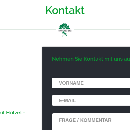
Kontakt
Nehmen Sie Kontakt mit uns auf
0
385
elzel.de
t Hölzel -
9