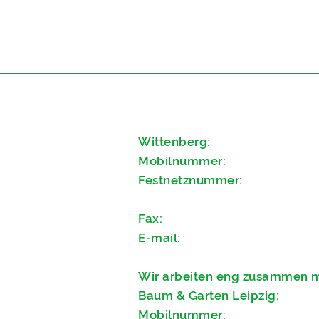
Wittenberg:
M
obilnummer:
0151 100 20 70
Festnetznummer:
03491 / 454
Fax:
03491 656011
E-mail:
kontakt@baumpflege-ho
Wir arbeiten eng zusammen mi
Baum & Garten Leipzig:
Mobilnummer:
0176 2394 370